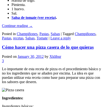
Harina de trigo.
Pimienta.
1 huevo.
Sal.
Salsa de tomate (ver receta)
.
Continue reading
→
Posted in
Champiñones
,
Pastas
,
Salsas
|
Tagged
Champiñones
,
Pastas
,
recetas
,
Salsas
,
Tomate
|
Leave a reply
Cómo hacer una pizza casera de lo que quieras
Posted on
January 30, 2012
by
Xklibur
3
Lo importante de esta receta de pizza es el procedimiento básico y
no los ingredientes que se añaden por encima. La idea es que
puedan utilizar esta receta como base para preparar una pizza con
los sabores que deseen.
Ingredientes:
Ingredientes básicos: