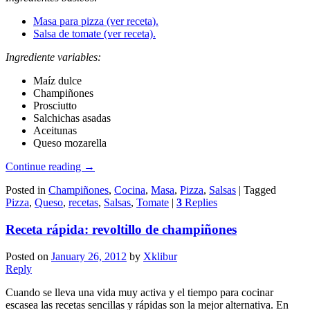
Masa para pizza (ver receta).
Salsa de tomate (ver receta).
Ingrediente variables:
Maíz dulce
Champiñones
Prosciutto
Salchichas asadas
Aceitunas
Queso mozarella
Continue reading
→
Posted in
Champiñones
,
Cocina
,
Masa
,
Pizza
,
Salsas
|
Tagged
Pizza
,
Queso
,
recetas
,
Salsas
,
Tomate
|
3
Replies
Receta rápida: revoltillo de champiñones
Posted on
January 26, 2012
by
Xklibur
Reply
Cuando se lleva una vida muy activa y el tiempo para cocinar
escasea las recetas sencillas y rápidas son la mejor alternativa. En