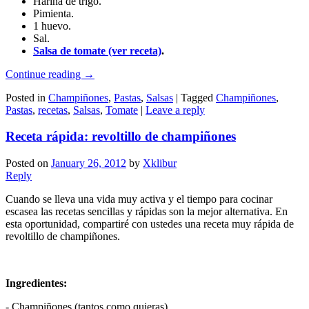
Harina de trigo.
Pimienta.
1 huevo.
Sal.
Salsa de tomate (ver receta)
.
Continue reading
→
Posted in
Champiñones
,
Pastas
,
Salsas
|
Tagged
Champiñones
,
Pastas
,
recetas
,
Salsas
,
Tomate
|
Leave a reply
Receta rápida: revoltillo de champiñones
Posted on
January 26, 2012
by
Xklibur
Reply
Cuando se lleva una vida muy activa y el tiempo para cocinar
escasea las recetas sencillas y rápidas son la mejor alternativa. En
esta oportunidad, compartiré con ustedes una receta muy rápida de
revoltillo de champiñones.
Ingredientes:
- Champiñones (tantos como quieras)