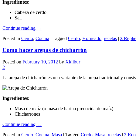
Ingredientes:
Cabeza de cerdo.
Sal.
Continue reading
→
Posted in
Cerdo
,
Cocina
|
Tagged
Cerdo
,
Horneado
,
recetas
|
3
Replie
Cómo hacer arepas de chicharrón
Posted on
February 10, 2012
by
Xklibur
2
La arepa de chicharrón es una variante de la arepa tradicional y consis
Ingredientes:
Masa de maíz (o masa de harina precocida de maíz).
Chicharrones
Continue reading
→
Posted in
Cerdo
,
Cocina
,
Masa
|
Tagged
Cerdo
,
Masa
,
recetas
|
2
Repl