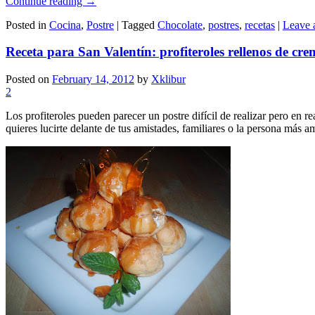
Continue reading
→
Posted in
Cocina
,
Postre
|
Tagged
Chocolate
,
postres
,
recetas
|
Leave 
Receta para San Valentín: profiteroles rellenos de cre
Posted on
February 14, 2012
by
Xklibur
2
Los profiteroles pueden parecer un postre difícil de realizar pero en r
quieres lucirte delante de tus amistades, familiares o la persona más