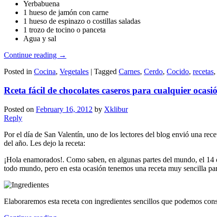
Yerbabuena
1 hueso de jamón con carne
1 hueso de espinazo o costillas saladas
1 trozo de tocino o panceta
Agua y sal
Continue reading
→
Posted in
Cocina
,
Vegetales
|
Tagged
Carnes
,
Cerdo
,
Cocido
,
recetas
Rceta fácil de chocolates caseros para cualquier ocasi
Posted on
February 16, 2012
by
Xklibur
Reply
Por el día de San Valentín, uno de los lectores del blog envió una rece
del año. Les dejo la receta:
¡Hola enamorados!. Como saben, en algunas partes del mundo, el 14 de 
todo mundo, pero en esta ocasión tenemos una receta muy sencilla para
Elaboraremos esta receta con ingredientes sencillos que podemos cons