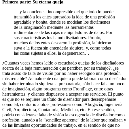
Primera parte: Su eterna queja.
….y la conciencia incompresible del que todo lo puede
transmitió a los entes apresados la idea de una profesión
agradable y bonita, donde se modelan los dictámenes
de la imaginación mediante las herramientas
rudimentarias de las cajas manipuladoras de datos. Por
sus características los llamó diseñadores. Pronto,
muchos de los entes desearon la profesión, la hicieron
suya a la fuerza sin entenderla siquiera, y, como todas
las cosas sujetas a ellos, la degeneraron…
¿Cuántas veces hemos leído o escuchado quejas de los diseñadores
acerca de la baja remuneración que perciben por su trabajo?, ¿se
trata acaso de falta de visión por no haber escogido una profesión
más rentable? Actualmente cualquiera puede laborar como
diseñador
sin haber terminado siquiera la preparatoria, sólo hace falta un poco
de imaginación, algún programa como FrontPage, entre otras
herramientas, y clientes dispuestos a aceptar sus servicios. El punto
es que no se requiere un título de diseñador para desempeñarse
como tal, contrario a otras profesiones como: Abogacía, Ingeniería
Civil, Arquitectura, Contaduría, Medicina, etc. En ese sentido,
podría considerarse falta de visión la escogencia de diseñador como
profesión, aunado a la “sencillez aparente” de la labor que realizan y
de las limitadas oportunidades de trabajo, en el sentido de que no