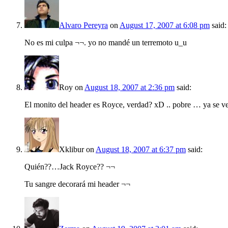
Alvaro Pereyra
on
August 17, 2007 at 6:08 pm
said:
No es mi culpa ¬¬. yo no mandé un terremoto u_u
Roy
on
August 18, 2007 at 2:36 pm
said:
El monito del header es Royce, verdad? xD .. pobre … ya se 
Xklibur
on
August 18, 2007 at 6:37 pm
said:
Quién??…Jack Royce?? ¬¬
Tu sangre decorará mi header ¬¬