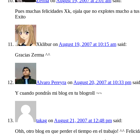
Zerma
on
August 19, 2007 at 2:01 am
said:
Pues muchas felicidades Xk, ojala que no explotes mucho a tus 
Exito
Xklibur
on
August 19, 2007 at 10:15 am
said:
Gracias Zerma ^^
Alvaro Pereyra
on
August 20, 2007 at 10:33 pm
said
Y cuando pondrás mi blog en tu blogroll ¬¬
takag
on
August 21, 2007 at 12:48 pm
said:
Ohh, otro blog en que perder el tiempo en el trabajo! ^^ Felici