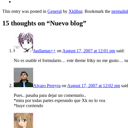
This entry was posted in
General
by
Xklibur
. Bookmark the
permalin
15 thoughts on “
Nuevo blog
”
Jaullamas++
on
August 17, 2007 at 12:01 pm
said:
No es usable el formulario… este theme friky no me gusto… su
Alvaro Pereyra
on
August 17, 2007 at 12:02 pm
said
Pues.. pasaba para dejar un comentario..
*mira por todas partes esperando que Xk no lo vea
*huye corriendo