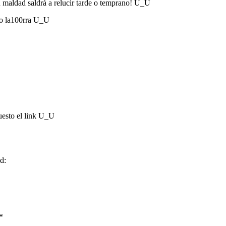
tu maldad saldrá a relucir tarde o temprano! U_U
omo la100rra U_U
uesto el link U_U
id:
*