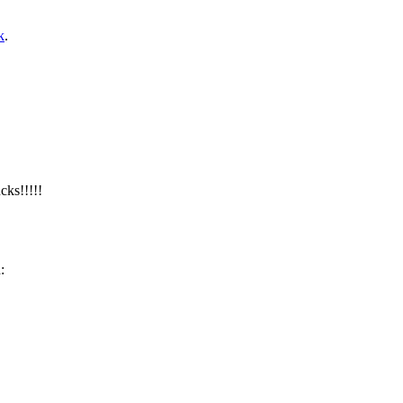
k
.
cks!!!!!
: